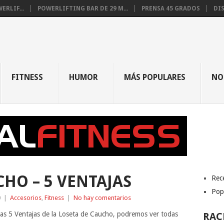
RLIF...
POWERLIFTING BAR DE 29 M...
PRENSA 45 GRADOS
DIS
FITNESS
HUMOR
MÁS POPULARES
NO
HO – 5 VENTAJAS
Rec
Pop
0
|
Accesorios
,
Fitness
|
No hay comentarios
las 5 Ventajas de la Loseta de Caucho, podremos ver todas
RAC