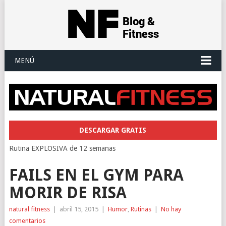
MENÚ
DESCARGAR GRATIS
Rutina EXPLOSIVA de 12 semanas
FAILS EN EL GYM PARA
MORIR DE RISA
natural fitness
|
abril 15, 2015
|
Humor
,
Rutinas
|
No hay
comentarios